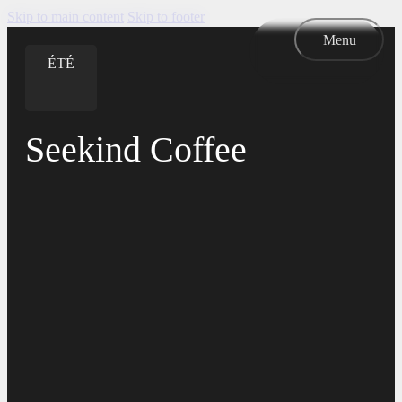
Skip to main content
Skip to footer
Menu
ÉTÉ
ÉTÉ
Seekind Coffee