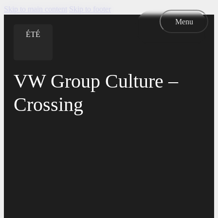
Skip to main content
Skip to footer
Menu
ÉTÉ
ÉTÉ
VW Group Culture –
Crossing